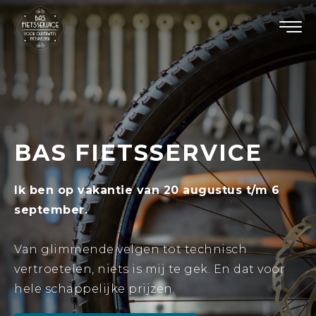
BAS FIETSSERVICE
Ik ben op vakantie van 20 augustus t/m 6
september.
Van glimmende velgen tot technisch
vertroetelen, niets is mij te gek. En dat voor
hele schappelijke prijzen.